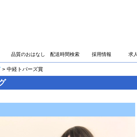
り
品質のおはなし
配送時間検索
採用情報
求
グ
>
中経トパーズ賞
グ